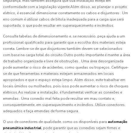
segurança, mas também assegura que sua instalação esteja em
conformidade com a legislação vigente.Além disso, ao planejar o projeto
elétrico, é essencial dimensionar corretamente os cabos e disjuntores . Um
erro comum é utilizar cabos de bitola inadequada para a carga que será
suportada, o que pode resultar em superaquecimento e incêndios.
Consulte tabelas de dimensionamento e, se necessário, peça ajuda a um
profissional qualificado para garantir que a escolha dos materiais esteja
correta. Lembre-se de que disjuntores também devem ser selecionados
com base na carga total do circuito.Outro ponto importante é manter a área
de trabalho organizada e livre de obstruções . Uma área desorganizada
pode aumentar o risco de acidentes, como quedas ou tropeços. Certifique-
se de que ferramentas e materiais estejam armazenados em locais
apropriados e que o espaço esteja limpo. Além disso, evite trabalhar em
locais úmidos ou molhados, pois isso pode aumentar o risco de choques
elétricos.Ao realizar a instalação, é fundamental verificar as conexões e
emendas . Uma conexão mal feita pode resultar em mau contato e,
consequentemente, em superaquecimento e incêndios. Utilize conectores
adequados e faça emendas de forma segura.
O uso de conectores de qualidade, como os disponíveis para
automação
pneumática industrial
, pode garantir que as conexões sejam firmes e