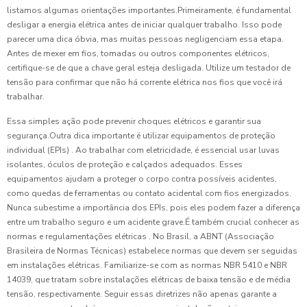
listamos algumas orientações importantes.Primeiramente, é fundamental
desligar a energia elétrica antes de iniciar qualquer trabalho. Isso pode
parecer uma dica óbvia, mas muitas pessoas negligenciam essa etapa.
Antes de mexer em fios, tomadas ou outros componentes elétricos,
certifique-se de que a chave geral esteja desligada. Utilize um testador de
tensão para confirmar que não há corrente elétrica nos fios que você irá
trabalhar.
Essa simples ação pode prevenir choques elétricos e garantir sua
segurança.Outra dica importante é utilizar equipamentos de proteção
individual (EPIs) . Ao trabalhar com eletricidade, é essencial usar luvas
isolantes, óculos de proteção e calçados adequados. Esses
equipamentos ajudam a proteger o corpo contra possíveis acidentes,
como quedas de ferramentas ou contato acidental com fios energizados.
Nunca subestime a importância dos EPIs, pois eles podem fazer a diferença
entre um trabalho seguro e um acidente grave.É também crucial conhecer as
normas e regulamentações elétricas . No Brasil, a ABNT (Associação
Brasileira de Normas Técnicas) estabelece normas que devem ser seguidas
em instalações elétricas. Familiarize-se com as normas NBR 5410 e NBR
14039, que tratam sobre instalações elétricas de baixa tensão e de média
tensão, respectivamente. Seguir essas diretrizes não apenas garante a