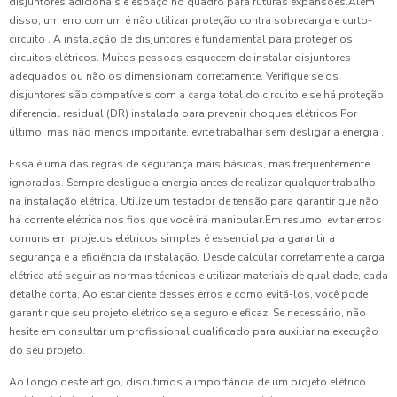
disjuntores adicionais e espaço no quadro para futuras expansões.Além
disso, um erro comum é não utilizar proteção contra sobrecarga e curto-
circuito . A instalação de disjuntores é fundamental para proteger os
circuitos elétricos. Muitas pessoas esquecem de instalar disjuntores
adequados ou não os dimensionam corretamente. Verifique se os
disjuntores são compatíveis com a carga total do circuito e se há proteção
diferencial residual (DR) instalada para prevenir choques elétricos.Por
último, mas não menos importante, evite trabalhar sem desligar a energia .
Essa é uma das regras de segurança mais básicas, mas frequentemente
ignoradas. Sempre desligue a energia antes de realizar qualquer trabalho
na instalação elétrica. Utilize um testador de tensão para garantir que não
há corrente elétrica nos fios que você irá manipular.Em resumo, evitar erros
comuns em projetos elétricos simples é essencial para garantir a
segurança e a eficiência da instalação. Desde calcular corretamente a carga
elétrica até seguir as normas técnicas e utilizar materiais de qualidade, cada
detalhe conta. Ao estar ciente desses erros e como evitá-los, você pode
garantir que seu projeto elétrico seja seguro e eficaz. Se necessário, não
hesite em consultar um profissional qualificado para auxiliar na execução
do seu projeto.
Ao longo deste artigo, discutimos a importância de um projeto elétrico