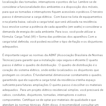
localização das tomadas, interruptores e pontos de luz. Lembre-se de
considerar a funcionalidade dos ambientes e a disposição dos móveis,
para que as tomadas e interruptores fiquem acessíveis e práticos.O terceiro
passo é dimensionar a carga elétrica . Com base na lista de equipamentos
e na planta baixa, calcule a carga total que será utilizada na residência.
Isso envolve somar a potência de cada aparelho (em watts) e considerar a
demanda de energia de cada ambiente. Para isso, você pode utilizar a
fórmula: Carga Total (W) = Soma das potências dos aparelhos.Com a
carga total definida, você poderá escolher o tipo de fiação e os disjuntores
adequados.
É importante seguir as normas da ABNT (Associação Brasileira de Normas
Técnicas) para garantir que a instalação seja segura e eficiente.O quarto
passo é definir o quadro de distribuição . O quadro de distribuição é o
coração do sistema elétrico, onde estão localizados os disjuntores que
protegem os circuitos. É fundamental dimensionar corretamente o quadro,
garantindo que ele suporte a carga total da residência e tenha espaço
suficiente para futuras ampliações.O quinto passo é escolher os materiais
adequados . Para um projeto elétrico residencial simples, você precisará de
cabos, conduítes, disjuntores, tomadas, interruptores e outros
componentes. Certifique-se de optar por materiais de qualidade e que
atendam às normas técnicas. Além disso, é recomendável consultar um