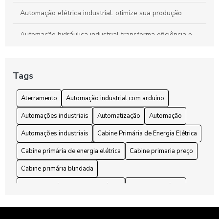
Automação elétrica industrial: otimize sua produção
Automação hidráulica industrial transforma eficiência e
segurança em processos produtivos
Automação industrial com Arduino: Transforme sua Fábrica
Tags
com Tecnologia Inovadora
Automação industrial com Arduino: Transforme sua
Aterramento
Automação industrial com arduino
produção com tecnologia acessível
Automações industriais
Automatização
Automação
Automação Pneumática Industrial Revoluciona Processos e
Automações industriais
Cabine Primária de Energia Elétrica
Aumenta a Eficiência na Indústria
Cabine primária de energia elétrica
Cabine primaria preço
Automações Industriais: Guia Completo para Transformar
sua Produção
Cabine primária blindada
Cabine primária de energia elétrica
Cabines primárias
Automações Industriais: O Guia Completo para Começar
Hoje
Cabines primárias
Conector
Conectores elétricos