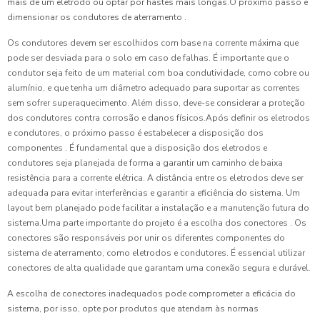
mais de um eletrodo ou optar por hastes mais longas.O próximo passo é
dimensionar os condutores de aterramento .
Os condutores devem ser escolhidos com base na corrente máxima que
pode ser desviada para o solo em caso de falhas. É importante que o
condutor seja feito de um material com boa condutividade, como cobre ou
alumínio, e que tenha um diâmetro adequado para suportar as correntes
sem sofrer superaquecimento. Além disso, deve-se considerar a proteção
dos condutores contra corrosão e danos físicos.Após definir os eletrodos
e condutores, o próximo passo é estabelecer a disposição dos
componentes . É fundamental que a disposição dos eletrodos e
condutores seja planejada de forma a garantir um caminho de baixa
resistência para a corrente elétrica. A distância entre os eletrodos deve ser
adequada para evitar interferências e garantir a eficiência do sistema. Um
layout bem planejado pode facilitar a instalação e a manutenção futura do
sistema.Uma parte importante do projeto é a escolha dos conectores . Os
conectores são responsáveis por unir os diferentes componentes do
sistema de aterramento, como eletrodos e condutores. É essencial utilizar
conectores de alta qualidade que garantam uma conexão segura e durável.
A escolha de conectores inadequados pode comprometer a eficácia do
sistema, por isso, opte por produtos que atendam às normas