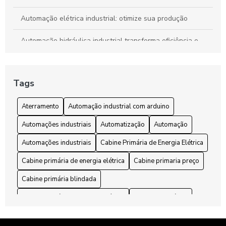
Automação elétrica industrial: otimize sua produção
Automação hidráulica industrial transforma eficiência e
segurança em processos produtivos
Automação industrial com Arduino: Transforme sua Fábrica
Tags
com Tecnologia Inovadora
Automação industrial com Arduino: Transforme sua
Aterramento
Automação industrial com arduino
produção com tecnologia acessível
Automações industriais
Automatização
Automação
Automação Pneumática Industrial Revoluciona Processos e
Automações industriais
Cabine Primária de Energia Elétrica
Aumenta a Eficiência na Indústria
Cabine primária de energia elétrica
Cabine primaria preço
Automações Industriais: Guia Completo para Transformar
sua Produção
Cabine primária blindada
Cabine primária de energia elétrica
Cabines primárias
Automações Industriais: O Guia Completo para Começar
Hoje
Cabines primárias
Conector
Conectores elétricos