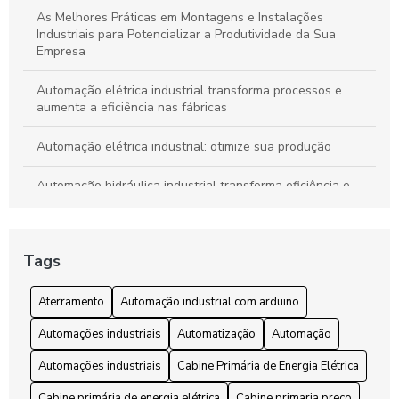
As Melhores Práticas em Montagens e Instalações
Industriais para Potencializar a Produtividade da Sua
Empresa
Automação elétrica industrial transforma processos e
aumenta a eficiência nas fábricas
Automação elétrica industrial: otimize sua produção
Automação hidráulica industrial transforma eficiência e
segurança em processos produtivos
Automação industrial com Arduino: Transforme sua Fábrica
Tags
com Tecnologia Inovadora
Automação industrial com Arduino: Transforme sua
Aterramento
Automação industrial com arduino
produção com tecnologia acessível
Automações industriais
Automatização
Automação
Automação Pneumática Industrial Revoluciona Processos e
Automações industriais
Cabine Primária de Energia Elétrica
Aumenta a Eficiência na Indústria
Cabine primária de energia elétrica
Cabine primaria preço