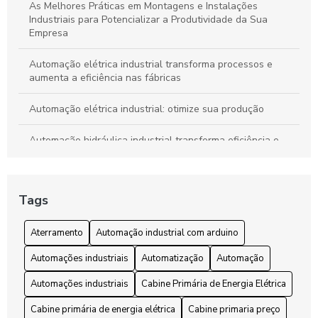
As Melhores Práticas em Montagens e Instalações
Industriais para Potencializar a Produtividade da Sua
Empresa
Automação elétrica industrial transforma processos e
aumenta a eficiência nas fábricas
Automação elétrica industrial: otimize sua produção
Automação hidráulica industrial transforma eficiência e
segurança em processos produtivos
Automação industrial com Arduino: Transforme sua Fábrica
Tags
com Tecnologia Inovadora
Automação industrial com Arduino: Transforme sua
Aterramento
Automação industrial com arduino
produção com tecnologia acessível
Automações industriais
Automatização
Automação
Automação Pneumática Industrial Revoluciona Processos e
Automações industriais
Cabine Primária de Energia Elétrica
Aumenta a Eficiência na Indústria
Cabine primária de energia elétrica
Cabine primaria preço